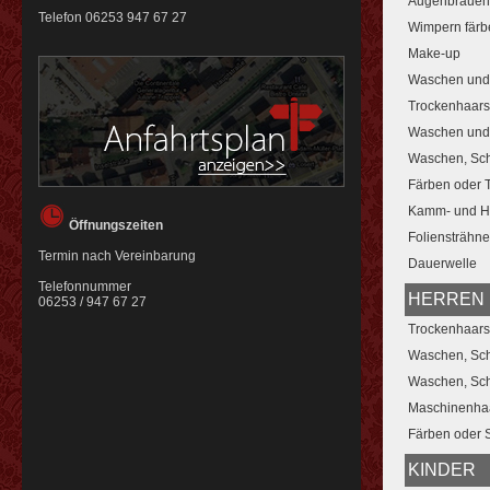
Augenbrauen
Telefon
06253 947 67 27
Wimpern färb
Make-up
Waschen und 
Trockenhaars
Waschen und
Waschen, Sc
Färben oder
Kamm- und H
Öffnungszeiten
Foliensträhn
Termin nach Vereinbarung
Dauerwelle
Telefonnummer
HERREN
06253 / 947 67 27
Trockenhaars
Waschen, Sc
Waschen, Sc
Maschinenhaa
Färben oder 
KINDER