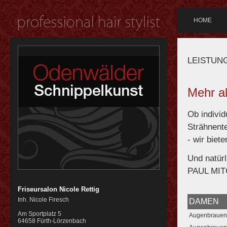
HOME
LEISTUNG
Mehr a
Ob individ
Strähnent
- wir biet
Und natürl
PAUL MIT
Friseursalon Nicole Rettig
Inh. Nicole Firesch
DAMEN
Am Sportplatz 5
Augenbrauen
64658
Fürth-Lörzenbach