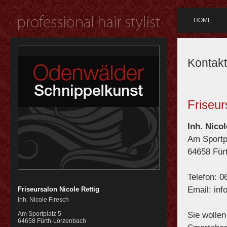
HOME
Kontakt
Friseur
Inh. Nico
Am Sportp
64658 Für
Telefon: 
Email: inf
Friseursalon Nicole Rettig
Inh. Nicole Firesch
Am Sportplatz 5
Sie wolle
64658
Fürth-Lörzenbach