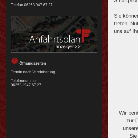
Smartphon
Telefon
06253 947 67 27
Sie könne
treten. Nu
uns auf Ih
Öffnungszeiten
Termin nach Vereinbarung
Telefonnummer
06253 / 947 67 27
Wir benö
zur 
unser
Sie